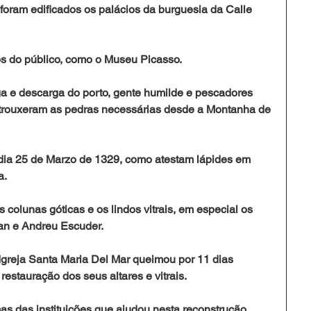
oram edificados os palácios da burguesia da Calle 
s do público, como o Museu Picasso. 
a e descarga do porto, gente humilde e pescadores 
trouxeram as pedras necessárias desde a Montanha de 
 dia 25 de Marzo de 1329, como atestam lápides em 
. 
colunas góticas e os lindos vitrais, em especial os 
an e Andreu Escuder. 
 Igreja Santa Maria Del Mar queimou por 11 dias 
estauração dos seus altares e vitrais. 
as das instituições que ajudou nesta reconstrução. 