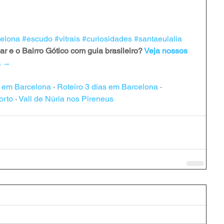
celona
#escudo
#vitrais
#curiosidades
#santaeulalia
 e o Bairro Gótico com guia brasileiro? 
Veja nossos 
a →
s em Barcelona
 · 
Roteiro 3 dias em Barcelona
 · 
orto
 · 
Vall de Núria nos Pireneus