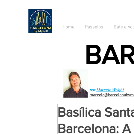
Home
Passeios
Bate e Vol
BA
por
Marcelo Wright
marcelo@barcelonabym
Basílica Sant
Barcelona: A