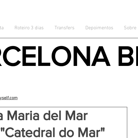
ta
Roteiro 3 dias
Transfers
Depoimentos
Sobre
RCELONA B
yself.com
a Maria del Mar
 "Catedral do Mar"