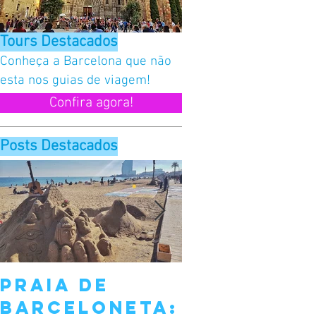
Tours Destacados
Conheça a
Barcelona que não
esta nos guias de viagem!
Confira agora!
Posts Destacados
Praia de
Sant Jord
Barceloneta:
Barcelona