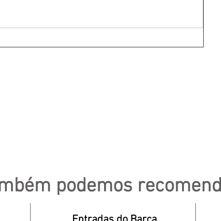
ambém
podemos
recomend
Entradas do Barça