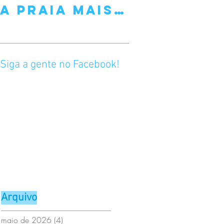
A Praia Mais
Festa do
Famosa de
Livro e da
Barcelona
Rosa (23 d
Abril)
Siga a gente no Facebook!
Arquivo
maio de 2026
(4)
4 posts