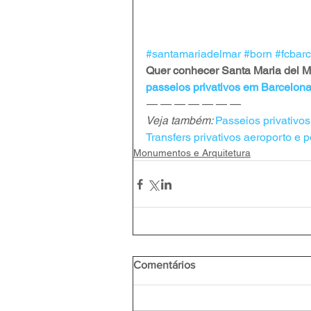
#santamariadelmar
#born
#fcbar
Quer conhecer Santa Maria del Mar
passeios privativos em Barcelon
— — — — — — —

Veja também: 
Passeios privativo
Transfers privativos aeroporto e p
Monumentos e Arquitetura
Comentários