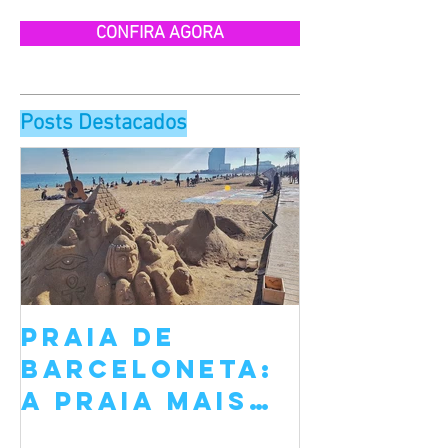
CONFIRA AGORA
Posts Destacados
Praia de
Sant Jo
Barceloneta:
Barcelo