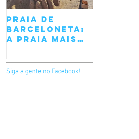
Praia de
Sant Jo
Barceloneta:
Barcelo
A Praia Mais
Festa d
Famosa de
e da Ro
Barcelona
de Abri
Siga a gente no Facebook!