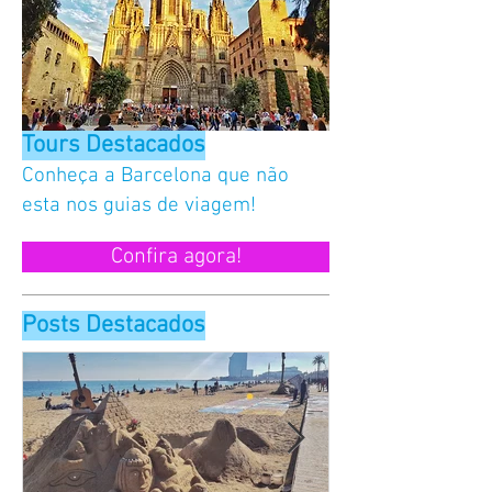
Tours Destacados
Conheça a
Barcelona que não
esta nos guias de viagem!
Confira agora!
Posts Destacados