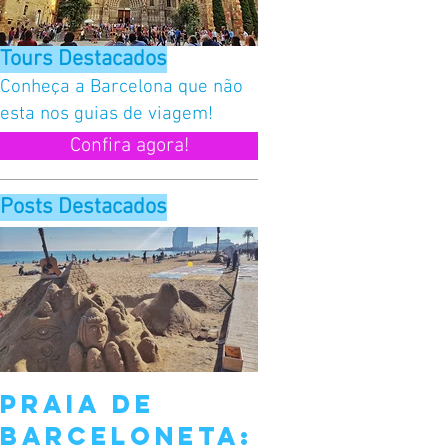
Tours Destacados
Conheça a
Barcelona que não
esta nos guias de viagem!
Confira agora!
Posts Destacados
Praia de
Sant Jord
Barceloneta:
Barcelona