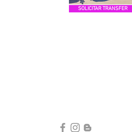
SOLICITAR TRANSFER
Sitemap
Recomendamos
Home
Transfers Aeropor
Acomodação
Passeios
Jogos do Barça
Bate e Volta
Shows de Flamen
Roteiro 3 dias
Experiências Gas
Transfers
Depoimentos
Sobre nós
Blog
Contato