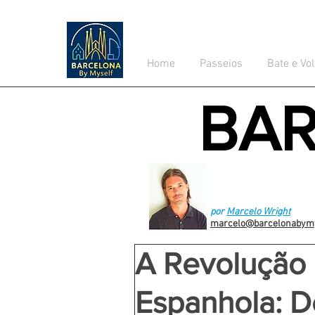
Home
Passeios
Bate e Vol
BA
por
Marcelo Wright
marcelo@barcelonabym
A Revolução
Espanhola: De