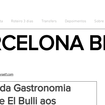
ta
Roteiro 3 dias
Transfers
Depoimentos
Sobre
RCELONA B
yself.com
 da Gastronomia
 El Bulli aos