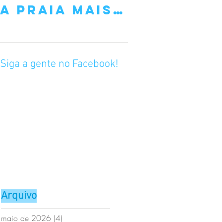
A Praia Mais
Festa do
Famosa de
Livro e da
Barcelona
Rosa (23 d
Abril)
Siga a gente no Facebook!
Arquivo
maio de 2026
(4)
4 posts