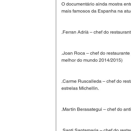
O documentário ainda mostra entr
mais famosos da Espanha na atua
.Ferran Adrià – chef do restauran
.Joan Roca – chef do restaurante
melhor do mundo 2014/2015)
.Carme Ruscalleda – chef do res
estrelas Michellin.
.Martín Berasategui – chef do ant
.Santi Santamaria – chef do rest