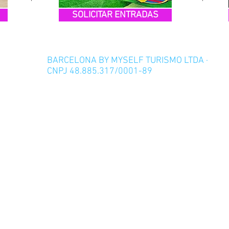
SOLICITAR ENTRADAS
:
Informações
BARCELONA BY MYSELF TURISMO LTDA ·
to <=> Hotel
CNPJ 48.885.317/0001-89
co
FAQ
tronômicas
Aviso Legal
⭐⭐⭐⭐⭐ 5.0
+100 avaliações no Google