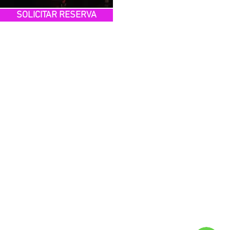
SOLICITAR RESERVA
Guias Brasileiros pelo mundo:
Amsterdam - Atenas - Bali - Berlim -
Bordeaux - Borgonha - Bruxelas - Budapeste
- Capadócia - Creta - Dresden - Dubai -
Estocolmo - Firenze (Toscana, Amalfitana e
Sicilia) - Frankfurt - Helsinki - Istambul -
Lisboa - Lituania - Londres -
Los Angeles - Lyon - Madrid - Miami - Milao -
Munique - New York - Oporto - Orlando -
Oslo -
Paris, - Praga - Provence - Roma -
Salsburg - Sao Francisco - Sao Paulo - Viena
e Zurique